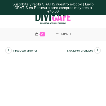
Ir
×
Suscribite y recibí GRATIS nuestro e-book! | Envío
GRATIS en Península para compras mayores a
al
€
45,00
contenido
0
MENÚ
Producto anterior
Siguiente producto