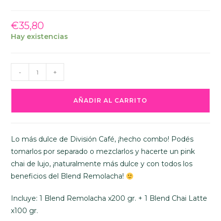
€
35,80
Hay existencias
Mix
-
+
PINK
CHAI
AÑADIR AL CARRITO
x
200
gr.
Lo más dulce de División Café, ¡hecho combo! Podés
cantidad
tomarlos por separado o mezclarlos y hacerte un pink
chai de lujo, ¡naturalmente más dulce y con todos los
beneficios del Blend Remolacha!
Incluye: 1 Blend Remolacha x200 gr. + 1 Blend Chai Latte
x100 gr.